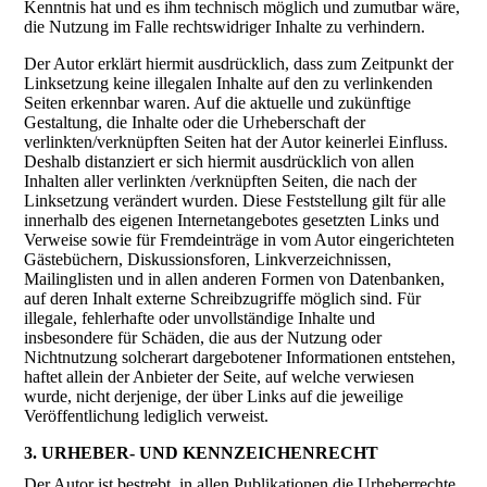
Kenntnis hat und es ihm technisch möglich und zumutbar wäre,
die Nutzung im Falle rechtswidriger Inhalte zu verhindern.
Der Autor erklärt hiermit ausdrücklich, dass zum Zeitpunkt der
Linksetzung keine illegalen Inhalte auf den zu verlinkenden
Seiten erkennbar waren. Auf die aktuelle und zukünftige
Gestaltung, die Inhalte oder die Urheberschaft der
verlinkten/verknüpften Seiten hat der Autor keinerlei Einfluss.
Deshalb distanziert er sich hiermit ausdrücklich von allen
Inhalten aller verlinkten /verknüpften Seiten, die nach der
Linksetzung verändert wurden. Diese Feststellung gilt für alle
innerhalb des eigenen Internetangebotes gesetzten Links und
Verweise sowie für Fremdeinträge in vom Autor eingerichteten
Gästebüchern, Diskussionsforen, Linkverzeichnissen,
Mailinglisten und in allen anderen Formen von Datenbanken,
auf deren Inhalt externe Schreibzugriffe möglich sind. Für
illegale, fehlerhafte oder unvollständige Inhalte und
insbesondere für Schäden, die aus der Nutzung oder
Nichtnutzung solcherart dargebotener Informationen entstehen,
haftet allein der Anbieter der Seite, auf welche verwiesen
wurde, nicht derjenige, der über Links auf die jeweilige
Veröffentlichung lediglich verweist.
3. URHEBER- UND KENNZEICHENRECHT
Der Autor ist bestrebt, in allen Publikationen die Urheberrechte